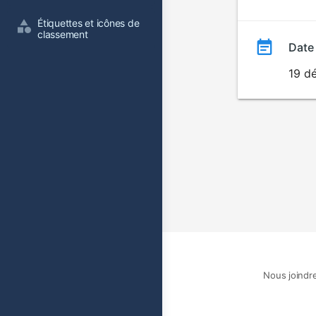
film
Étiquettes et icônes de 
classement
Date
19 d
Nous joindr