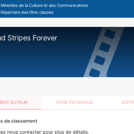
Ministère de la Culture et des Communications
Répertoire des films classés
nd Stripes Forever
ENT DU FILM
FICHE TECHNIQUE
DIST
sement
fs de classement
t
lez nous contacter pour plus de détails.