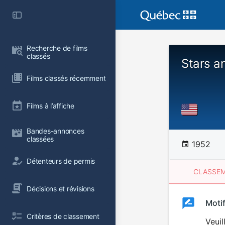
Recherche de films 
classés
Stars a
Films classés récemment
Films à l’affiche
Bandes-annonces 
classées
1952
Détenteurs de permis
CLASSEM
Décisions et révisions
Clas
Moti
Classemen
Critères de classement
du
Veuil