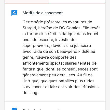
Classement
Motifs de classement
Classement
du
Cette série présente les aventures de
DÉCONSEILLÉ
AUX JEUNES
Stargirl, héroïne de DC Comics. Elle revêt
film
ENFANTS
la forme d’un récit initiatique dans lequel
une adolescente, investie de
superpouvoirs, devient une justicière
avec l’aide de son beau-père. Fidèle au
genre, l’œuvre comporte des
affrontements spectaculaires teintés de
fantastique, dont les conséquences sont
généralement peu détaillées. Au fil de
l’intrigue, quelques batailles plus rudes
surviennent et laissent voir des effusions
de sang.