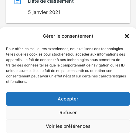
Date de classement
5 janvier 2021
Gérer le consentement
Pour offrir les meilleures expériences, nous utilisons des technologies
telles que les cookies pour stocker et/ou accéder aux informations des
appareils. Le fait de consentir à ces technologies nous permettra de
traiter des données telles que le comportement de navigation ou les ID
uniques sur ce site. Le fait de ne pas consentir ou de retirer son
© Gouvernement du Québec, 2026
consentement peut avoir un effet négatif sur certaines caractéristiques
et fonctions.
Nous joindre
Plan du site
Accepter
Accessibilité
Accès à l'information
Refuser
Déclaration de services
Politique de confidentialité
Voir les préférences