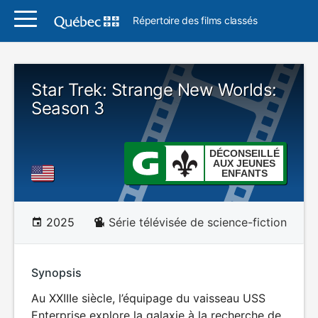
Répertoire des films classés
Star Trek: Strange New Worlds:
Season 3
DÉCONSEILLÉ
AUX JEUNES
ENFANTS
2025
Série télévisée de science-fiction
Synopsis
Au XXIIIe siècle, l’équipage du vaisseau USS
Enterprise explore la galaxie à la recherche de