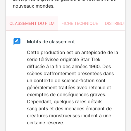
nouveaux mondes.
CLASSEMENT DU FILM
FICHE TECHNIQUE
DISTRIBUTE
Classement
Motifs de classement
Classement
du
Cette production est un antépisode de la
DÉCONSEILLÉ
AUX JEUNES
série télévisée originale Star Trek
film
ENFANTS
diffusée à la fin des années 1960. Des
scènes d’affrontement présentées dans
un contexte de science-fiction sont
généralement traitées avec retenue et
exemptes de conséquences graves.
Cependant, quelques rares détails
sanglants et des menaces émanant de
créatures monstrueuses incitent à une
certaine réserve.