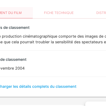
ENT DU FILM
FICHE TECHNIQUE
DIST
sement
fs de classement
t
e production cinématographique comporte des images de cad
e que cela pourrait troubler la sensibilité des spectateurs 
 de classement
ovembre 2004
er
charger les détails complets du classement
sement