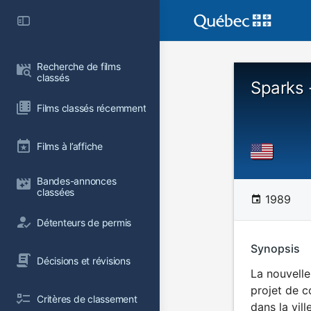
Recherche de films 
classés
Sparks 
Films classés récemment
Films à l’affiche
Bandes-annonces 
classées
1989
Détenteurs de permis
Synopsis
Décisions et révisions
La nouvelle
projet de c
Critères de classement
dans la ville