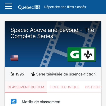
Répertoire des films classés
Space: Above and beyond - The
Complete Series
1995
Série télévisée de science-fiction
CLASSEMENT DU FILM
FICHE TECHNIQUE
DISTRIBUTE
Classement
Motifs de classement
Classement