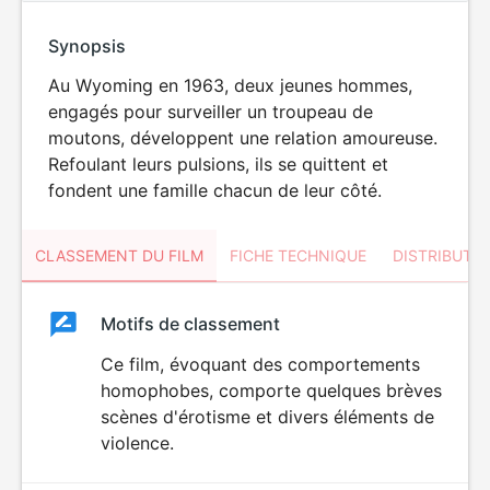
Synopsis
Au Wyoming en 1963, deux jeunes hommes,
engagés pour surveiller un troupeau de
moutons, développent une relation amoureuse.
Refoulant leurs pulsions, ils se quittent et
fondent une famille chacun de leur côté.
CLASSEMENT DU FILM
FICHE TECHNIQUE
DISTRIBUTE
Classement
Motifs de classement
Classement
du
Ce film, évoquant des comportements
homophobes, comporte quelques brèves
film
scènes d'érotisme et divers éléments de
violence.