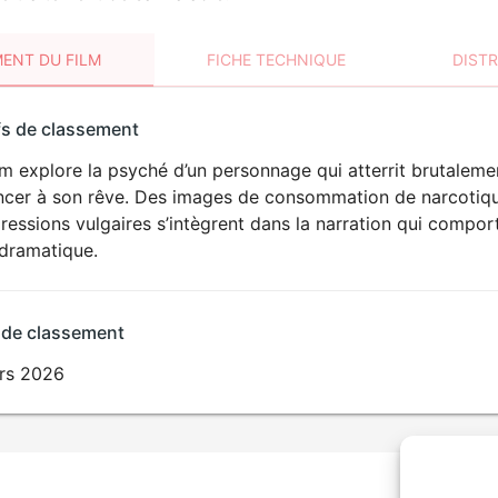
ENT DU FILM
FICHE TECHNIQUE
DIST
sement
fs de classement
t
lm explore la psyché d’un personnage qui atterrit brutalemen
ncer à son rêve. Des images de consommation de narcotique
ressions vulgaires s’intègrent dans la narration qui compo
dramatique.
 de classement
rs 2026