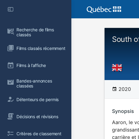
Recherche de films 
classés
South of
Films classés récemment
Films à l’affiche
Bandes-annonces 
classées
2020
Détenteurs de permis
Synopsis
Décisions et révisions
Aaron, le v
grandissant
Critères de classement
carrière et