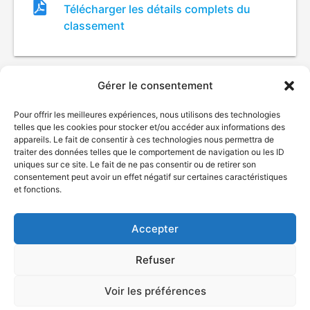
Fichier
Télécharger les détails complets du
de
classement
classement
Gérer le consentement
Pour offrir les meilleures expériences, nous utilisons des technologies
telles que les cookies pour stocker et/ou accéder aux informations des
appareils. Le fait de consentir à ces technologies nous permettra de
traiter des données telles que le comportement de navigation ou les ID
uniques sur ce site. Le fait de ne pas consentir ou de retirer son
consentement peut avoir un effet négatif sur certaines caractéristiques
© Gouvernement du Québec, 2026
et fonctions.
Nous joindre
Plan du site
Accepter
Accessibilité
Accès à l'information
Refuser
Déclaration de services
Politique de confidentialité
Voir les préférences