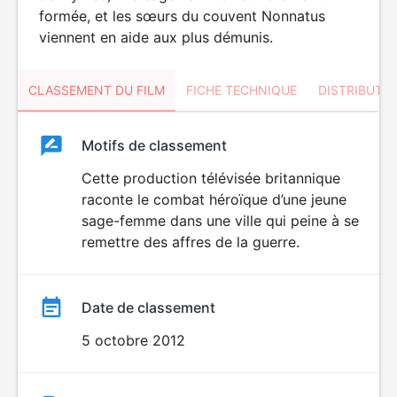
formée, et les sœurs du couvent Nonnatus
viennent en aide aux plus démunis.
CLASSEMENT DU FILM
FICHE TECHNIQUE
DISTRIBUTE
Classement
Motifs de classement
Classement
du
Cette production télévisée britannique
raconte le combat héroïque d’une jeune
film
sage-femme dans une ville qui peine à se
remettre des affres de la guerre.
Date de classement
5 octobre 2012