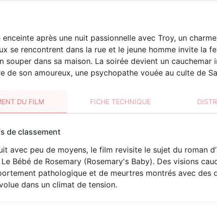
enceinte après une nuit passionnelle avec Troy, un charme
eux se rencontrent dans la rue et le jeune homme invite la 
n souper dans sa maison. La soirée devient un cauchemar in
re de son amoureux, une psychopathe vouée au culte de Sa
ENT DU FILM
FICHE TECHNIQUE
DIST
sement
fs de classement
t
it avec peu de moyens, le film revisite le sujet du roman d
VIOLENCE
 Le Bébé de Rosemary (Rosemary's Baby). Des visions cau
HORREUR
ortement pathologique et de meurtres montrés avec des dét
volue dans un climat de tension.