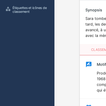
Étiquettes et icônes de 
Synopsis
classement
Sara tombe 
tard, les d
avancé, à u
avec la mè
CLASSEM
Clas
Moti
Classemen
du
Produ
1968
film
comp
qui é