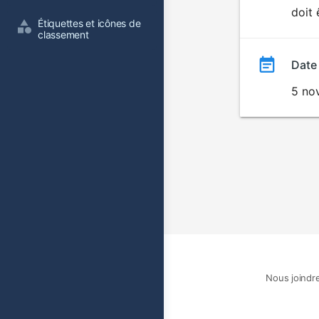
doit 
film
Étiquettes et icônes de 
classement
Date
5 no
Nous joindr