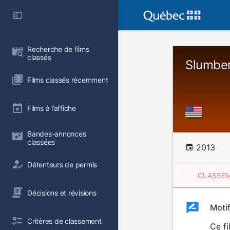
Recherche de films 
classés
Slumber
Films classés récemment
Films à l’affiche
Bandes-annonces 
classées
2013
Détenteurs de permis
CLASSEM
Décisions et révisions
Clas
Moti
Classemen
Critères de classement
du
Ce fi