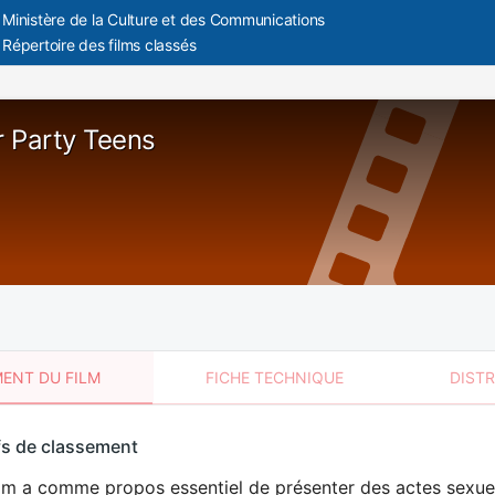
Ministère de la Culture et des Communications
Répertoire des films classés
 Party Teens
ENT DU FILM
FICHE TECHNIQUE
DIST
sement
fs de classement
t
lm a comme propos essentiel de présenter des actes sexuels