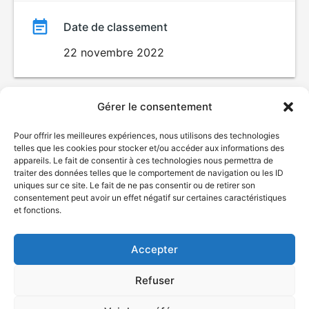
Date de classement
22 novembre 2022
Gérer le consentement
Pour offrir les meilleures expériences, nous utilisons des technologies
telles que les cookies pour stocker et/ou accéder aux informations des
appareils. Le fait de consentir à ces technologies nous permettra de
traiter des données telles que le comportement de navigation ou les ID
uniques sur ce site. Le fait de ne pas consentir ou de retirer son
© Gouvernement du Québec, 2026
consentement peut avoir un effet négatif sur certaines caractéristiques
et fonctions.
Nous joindre
Plan du site
Accepter
Accessibilité
Accès à l'information
Refuser
Déclaration de services
Politique de confidentialité