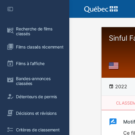
Recherche de films 
classés
Sinful F
Films classés récemment
Films à l’affiche
Bandes-annonces 
classées
2022
Détenteurs de permis
CLASSEM
Décisions et révisions
Clas
Moti
Classemen
Critères de classement
du
Ce fi