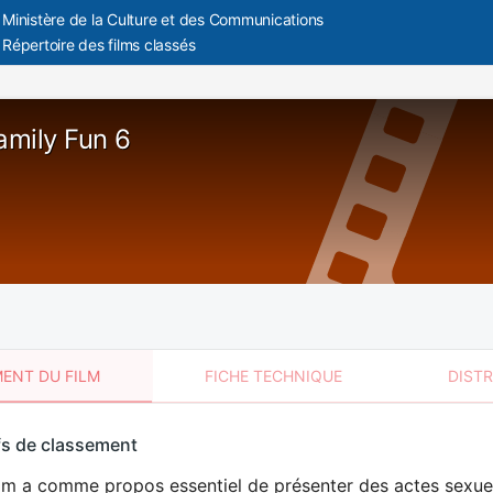
Ministère de la Culture et des Communications
Répertoire des films classés
amily Fun 6
ENT DU FILM
FICHE TECHNIQUE
DIST
sement
fs de classement
t
lm a comme propos essentiel de présenter des actes sexuels