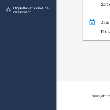
doit 
film
Étiquettes et icônes de 
classement
Date
11 o
Nous joindr