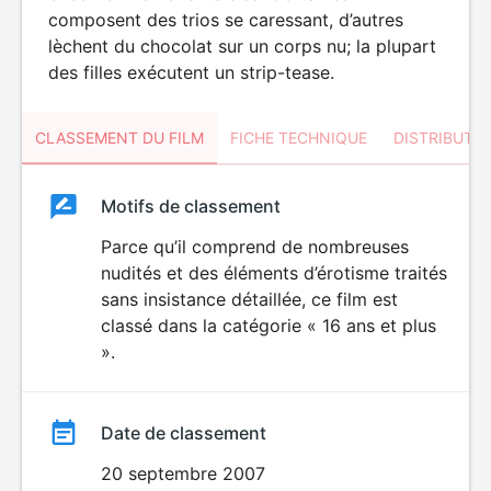
composent des trios se caressant, d’autres
lèchent du chocolat sur un corps nu; la plupart
des filles exécutent un strip-tease.
CLASSEMENT DU FILM
FICHE TECHNIQUE
DISTRIBUTE
Classement
Motifs de classement
Classement
du
Parce qu’il comprend de nombreuses
ÉROTISME
nudités et des éléments d’érotisme traités
film
sans insistance détaillée, ce film est
classé dans la catégorie « 16 ans et plus
».
Date de classement
20 septembre 2007