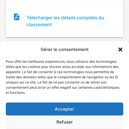
Fichier
Télécharger les détails complets du
de
classement
classement
Gérer le consentement
Pour offrir les meilleures expériences, nous utilisons des technologies
telles que les cookies pour stocker et/ou accéder aux informations des
appareils. Le fait de consentir à ces technologies nous permettra de
traiter des données telles que le comportement de navigation ou les ID
uniques sur ce site. Le fait de ne pas consentir ou de retirer son
© Gouvernement du Québec, 2026
consentement peut avoir un effet négatif sur certaines caractéristiques
et fonctions.
Nous joindre
Plan du site
Accepter
Accessibilité
Accès à l'information
Refuser
Déclaration de services