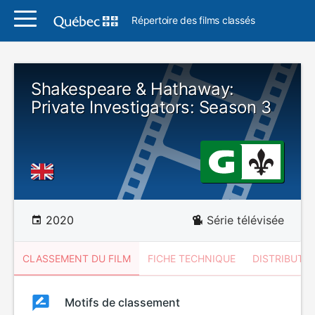
Répertoire des films classés
Shakespeare & Hathaway:
Private Investigators: Season 3
2020
Série télévisée
CLASSEMENT DU FILM
FICHE TECHNIQUE
DISTRIBUTE
Classement
Motifs de classement
Classement