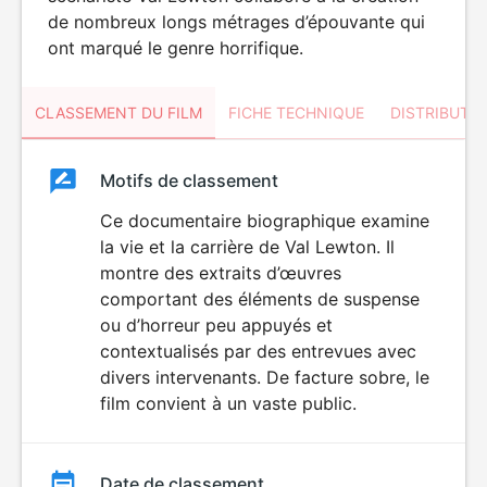
de nombreux longs métrages d’épouvante qui
ont marqué le genre horrifique.
CLASSEMENT DU FILM
FICHE TECHNIQUE
DISTRIBUTE
Classement
Motifs de classement
Classement
du
Ce documentaire biographique examine
la vie et la carrière de Val Lewton. Il
film
montre des extraits d’œuvres
comportant des éléments de suspense
ou d’horreur peu appuyés et
contextualisés par des entrevues avec
divers intervenants. De facture sobre, le
film convient à un vaste public.
Date de classement