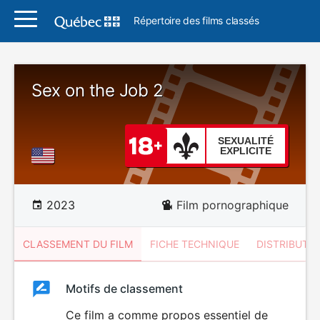
Répertoire des films classés
Sex on the Job 2
SEXUALITÉ
EXPLICITE
2023
Film pornographique
CLASSEMENT DU FILM
FICHE TECHNIQUE
DISTRIBUTE
Classement
Motifs de classement
Classement
du
Ce film a comme propos essentiel de