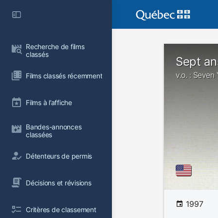
Recherche de films 
classés
Sept an
v.o. : Seven 
Films classés récemment
Films à l’affiche
Bandes-annonces 
classées
Détenteurs de permis
Décisions et révisions
1997
Critères de classement