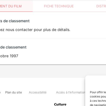
ENT DU FILM
FICHE TECHNIQUE
DIST
sement
fs de classement
t
lez nous contacter pour plus de détails.
 de classement
tobre 1997
e
Plan du site
Accessibilité
Accès à l'information
Déclara
Pour offrir 
cookies pour
à ces techn
de navigatio