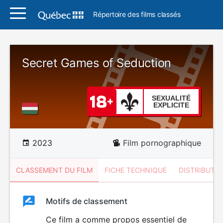
Répertoire des films classés
Secret Games of Seduction
SEXUALITÉ
EXPLICITE
2023
Film pornographique
CLASSEMENT DU FILM
FICHE TECHNIQUE
DISTRIBUTE
Classement
Motifs de classement
Classement
du
Ce film a comme propos essentiel de