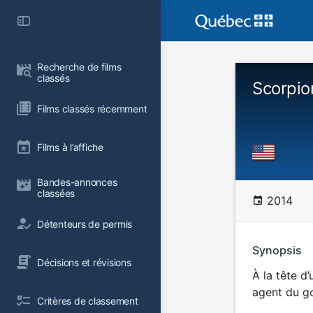
Recherche de films 
classés
Scorpio
Films classés récemment
Films à l’affiche
Bandes-annonces 
classées
2014
Détenteurs de permis
Synopsis
Décisions et révisions
À la tête d
agent du go
Critères de classement