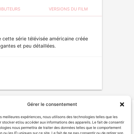
RIBUTEURS
VERSIONS DU FILM
de cette série télévisée américaine créée
gantes et peu détaillées.
Gérer le consentement
les meilleures expériences, nous utilisons des technologies telles que les
tion de services
Politique de confidentialité
 stocker et/ou accéder aux informations des appareils. Le fait de consentir
ologies nous permettra de traiter des données telles que le comportement
n ou les ID uniques sur ce site. Le fait de ne pas consentir ou de retirer son