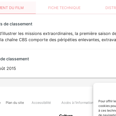
ENT DU FILM
FICHE TECHNIQUE
DIST
sement
fs de classement
t
d’illustrer les missions extraordinaires, la première saison 
la chaîne CBS comporte des péripéties enlevantes, extrava
 de classement
oût 2015
Pour offrir 
e
Plan du site
Accessibilité
Accès à l'information
Déclara
cookies pour
à ces techn
de navigatio