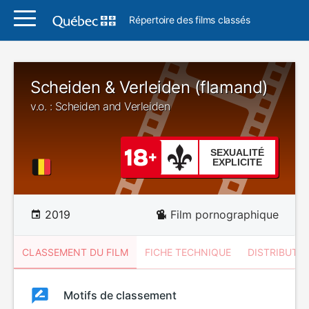
Répertoire des films classés
Scheiden & Verleiden (flamand)
v.o. : Scheiden and Verleiden
SEXUALITÉ
EXPLICITE
2019
Film pornographique
CLASSEMENT DU FILM
FICHE TECHNIQUE
DISTRIBUTE
Classement
Motifs de classement
Classement