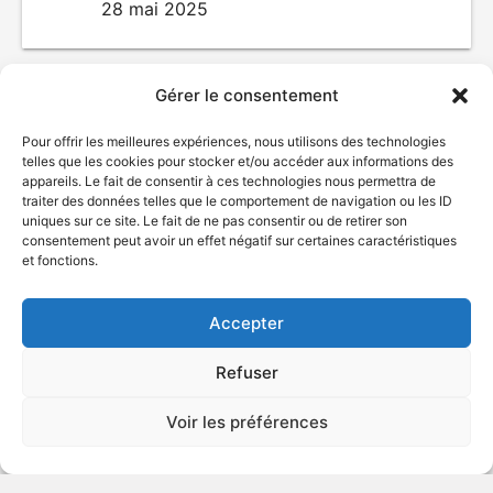
28 mai 2025
Gérer le consentement
Pour offrir les meilleures expériences, nous utilisons des technologies
telles que les cookies pour stocker et/ou accéder aux informations des
appareils. Le fait de consentir à ces technologies nous permettra de
traiter des données telles que le comportement de navigation ou les ID
uniques sur ce site. Le fait de ne pas consentir ou de retirer son
consentement peut avoir un effet négatif sur certaines caractéristiques
© Gouvernement du Québec, 2026
et fonctions.
Nous joindre
Accepter
Plan du site
Accessibilité
Refuser
Accès à l'information
Déclaration de services
Voir les préférences
Politique de confidentialité