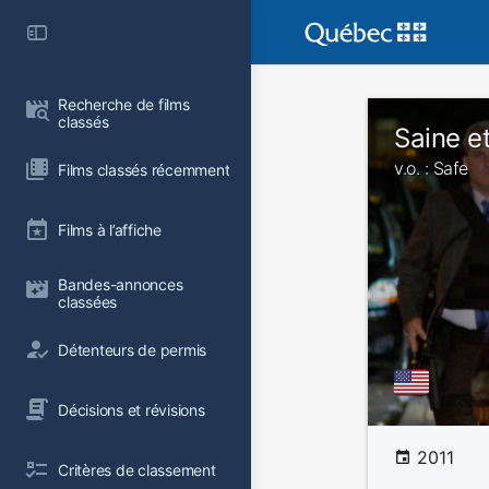
Recherche de films 
classés
Saine e
v.o. : Safe
Films classés récemment
Films à l’affiche
Bandes-annonces 
classées
Détenteurs de permis
Décisions et révisions
2011
Critères de classement