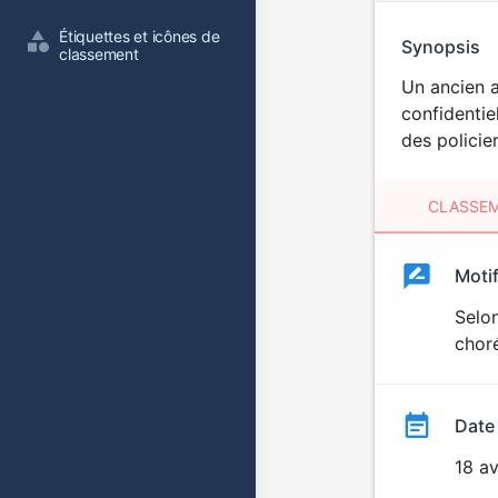
Étiquettes et icônes de 
Synopsis
classement
Un ancien a
confidentiel
des policie
CLASSEM
Clas
Moti
Classemen
du
Selon
chor
film
Date
18 av