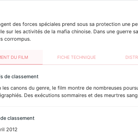
gent des forces spéciales prend sous sa protection une petit
le sur les activités de la mafia chinoise. Dans une guerre sa
rs corrompus.
ENT DU FILM
FICHE TECHNIQUE
DIST
sement
fs de classement
t
 les canons du genre, le film montre de nombreuses poursu
VIOLENCE
égraphiés. Des exécutions sommaires et des meurtres sangla
 de classement
ril 2012