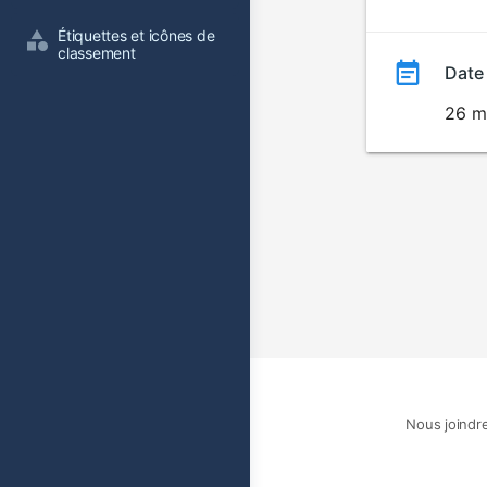
film
Étiquettes et icônes de 
classement
Date
26 m
Nous joindr