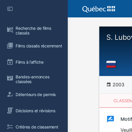
Recherche de films 
classés
S. Lubov
Films classés récemment
Films à l’affiche
Bandes-annonces 
classées
2003
Détenteurs de permis
CLASSEM
Décisions et révisions
Clas
Moti
Classemen
Critères de classement
du
Veuil