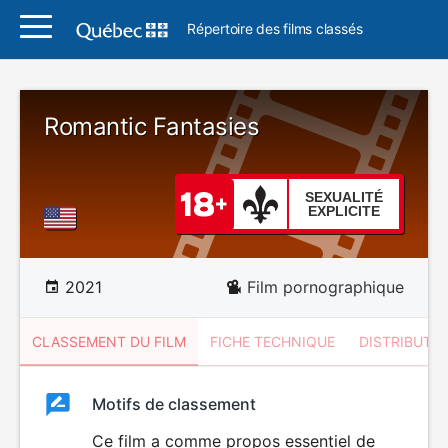
Répertoire des films classés
Romantic Fantasies
SEXUALITÉ
EXPLICITE
2021
Film pornographique
CLASSEMENT DU FILM
FICHE TECHNIQUE
DISTRIBUTE
Classement
Motifs de classement
Classement
du
Ce film a comme propos essentiel de