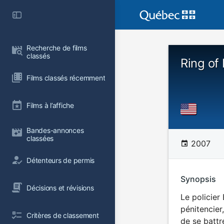
Recherche de films 
classés
Ring of
Films classés récemment
Films à l’affiche
Bandes-annonces 
classées
2007
Détenteurs de permis
Synopsis
Décisions et révisions
Le policier
pénitencier
Critères de classement
de se battr