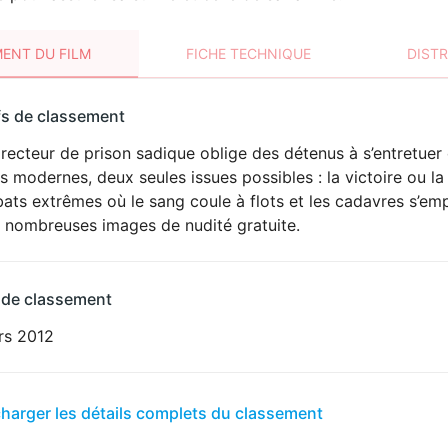
ENT DU FILM
FICHE TECHNIQUE
DIST
sement
fs de classement
t
recteur de prison sadique oblige des détenus à s’entretuer
VIOLENCE
 modernes, deux seules issues possibles : la victoire ou la
ÉROTISME
ts extrêmes où le sang coule à flots et les cadavres s’empi
e nombreuses images de nudité gratuite.
 de classement
rs 2012
er
charger les détails complets du classement
sement