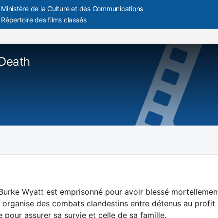
Ministère de la Culture et des Communications
Répertoire des films classés
 Death
 Burke Wyatt est emprisonné pour avoir blessé mortellement
, organise des combats clandestins entre détenus au profit 
e pour assurer sa survie et celle de sa famille.