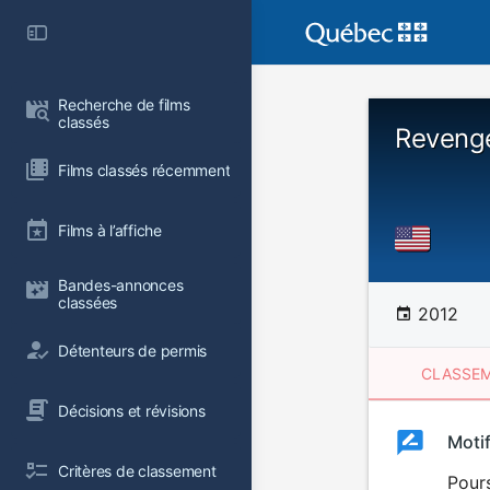
Recherche de films 
classés
Revenge
Films classés récemment
Films à l’affiche
Bandes-annonces 
classées
2012
Détenteurs de permis
CLASSEM
Décisions et révisions
Clas
Moti
Classemen
Critères de classement
du
Pours