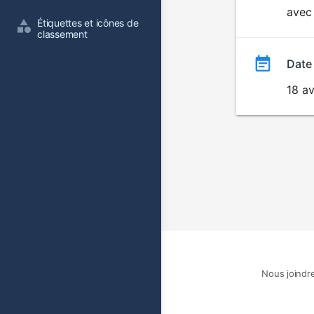
avec 
film
Étiquettes et icônes de 
classement
Date
18 av
Nous joindr