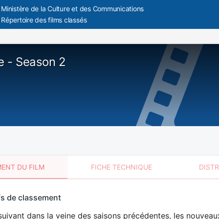
Ministère de la Culture et des Communications
Répertoire des films classés
 - Season 2
ENT DU FILM
FICHE TECHNIQUE
DIST
sement
fs de classement
t
uivant dans la veine des saisons précédentes, les nouveaux