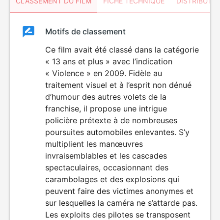
CLASSEMENT DU FILM
FICHE TECHNIQUE
DISTRIBUTE
Classement
Motifs de classement
Classement
du
Ce film avait été classé dans la catégorie
DÉCONSEILLÉ
AUX JEUNES
« 13 ans et plus » avec l’indication
film
ENFANTS
« Violence » en 2009. Fidèle au
traitement visuel et à l’esprit non dénué
d’humour des autres volets de la
franchise, il propose une intrigue
policière prétexte à de nombreuses
poursuites automobiles enlevantes. S’y
multiplient les manœuvres
invraisemblables et les cascades
spectaculaires, occasionnant des
carambolages et des explosions qui
peuvent faire des victimes anonymes et
sur lesquelles la caméra ne s’attarde pas.
Les exploits des pilotes se transposent