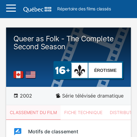
Répertoire des films classés
Queer as Folk - The Complete
Second Season
ÉROTISME
2002
Série télévisée dramatique
CLASSEMENT DU FILM
FICHE TECHNIQUE
DISTRIBUTE
Classement
Motifs de classement
Classement