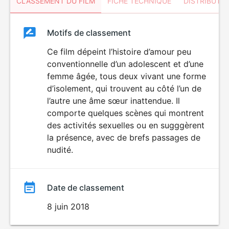
CLASSEMENT DU FILM
FICHE TECHNIQUE
DISTRIBUTE
Classement
Motifs de classement
Classement
du
Ce film dépeint l’histoire d’amour peu
conventionnelle d’un adolescent et d’une
film
femme âgée, tous deux vivant une forme
d’isolement, qui trouvent au côté l’un de
l’autre une âme sœur inattendue. Il
comporte quelques scènes qui montrent
des activités sexuelles ou en sugggèrent
la présence, avec de brefs passages de
nudité.
Date de classement
8 juin 2018