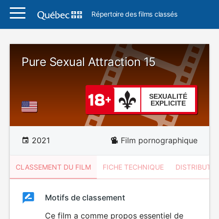
Répertoire des films classés
Pure Sexual Attraction 15
SEXUALITÉ
EXPLICITE
2021
Film pornographique
CLASSEMENT DU FILM
FICHE TECHNIQUE
DISTRIBUTE
Classement
Motifs de classement
Classement
du
Ce film a comme propos essentiel de