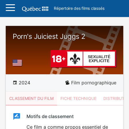
Répertoire des films classés
Porn's Juiciest Juggs 2
SEXUALITÉ
EXPLICITE
2024
Film pornographique
CLASSEMENT DU FILM
FICHE TECHNIQUE
DISTRIBUTE
Classement
Motifs de classement
Classement
du
Ce film a comme propos essentiel de