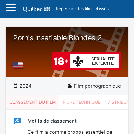
Répertoire des films classés
Porn's Insatiable Blondes 2
SEXUALITÉ
EXPLICITE
2024
Film pornographique
CLASSEMENT DU FILM
FICHE TECHNIQUE
DISTRIBUTE
Classement
Motifs de classement
Classement
du
Ce film a comme propos essentiel de