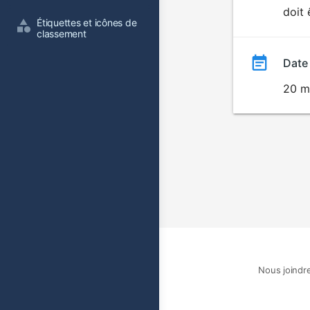
doit 
film
Étiquettes et icônes de 
classement
Date
20 m
Nous joindr