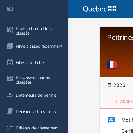
Recherche de films 
classés
Poitrin
Films classés récemment
Films à l’affiche
Bandes-annonces 
classées
2026
Détenteurs de permis
CLASSEM
Décisions et révisions
Clas
Moti
Classemen
Critères de classement
du
Ce fi