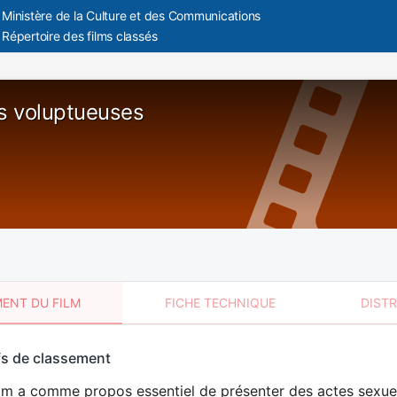
Ministère de la Culture et des Communications
Répertoire des films classés
es voluptueuses
ENT DU FILM
FICHE TECHNIQUE
DIST
sement
fs de classement
t
lm a comme propos essentiel de présenter des actes sexuels