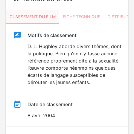
CLASSEMENT DU FILM
FICHE TECHNIQUE
DISTRIBUTE
Classement
Motifs de classement
Classement
du
D. L. Hughley aborde divers thèmes, dont
DÉCONSEILLÉ
AUX JEUNES
la politique. Bien qu’on n’y fasse aucune
film
ENFANTS
référence proprement dite à la sexualité,
l’œuvre comporte néanmoins quelques
écarts de langage susceptibles de
dérouter les jeunes enfants.
Date de classement
8 avril 2004