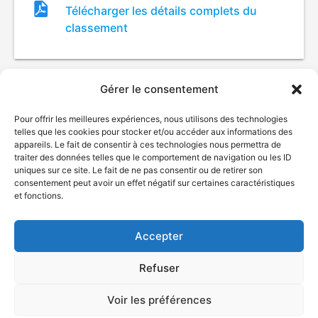
Fichier
Télécharger les détails complets du
de
classement
classement
Gérer le consentement
Pour offrir les meilleures expériences, nous utilisons des technologies
telles que les cookies pour stocker et/ou accéder aux informations des
appareils. Le fait de consentir à ces technologies nous permettra de
traiter des données telles que le comportement de navigation ou les ID
uniques sur ce site. Le fait de ne pas consentir ou de retirer son
consentement peut avoir un effet négatif sur certaines caractéristiques
© Gouvernement du Québec, 2026
et fonctions.
Nous joindre
Plan du site
Accepter
Accessibilité
Accès à l'information
Refuser
Déclaration de services
Politique de confidentialité
Voir les préférences