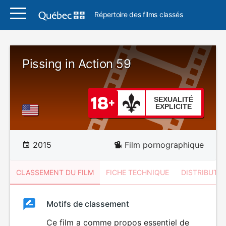
Répertoire des films classés
Pissing in Action 59
SEXUALITÉ
EXPLICITE
2015
Film pornographique
CLASSEMENT DU FILM
FICHE TECHNIQUE
DISTRIBUTE
Classement
Motifs de classement
Classement
du
Ce film a comme propos essentiel de