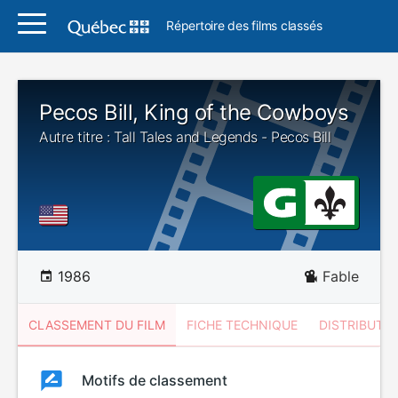
Répertoire des films classés
Pecos Bill, King of the Cowboys
Autre titre : Tall Tales and Legends - Pecos Bill
1986
Fable
CLASSEMENT DU FILM
FICHE TECHNIQUE
DISTRIBUTE
Classement
Motifs de classement
Classement