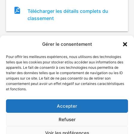
Fichier
Télécharger les détails complets du
de
classement
classement
Gérer le consentement
Pour offrir les meilleures expériences, nous utilisons des technologies
telles que les cookies pour stocker et/ou accéder aux informations des
appareils. Le fait de consentir à ces technologies nous permettra de
traiter des données telles que le comportement de navigation ou les ID
uniques sur ce site. Le fait de ne pas consentir ou de retirer son
© Gouvernement du Québec, 2026
consentement peut avoir un effet négatif sur certaines caractéristiques
et fonctions.
Nous joindre
Plan du site
Accepter
Accessibilité
Accès à l'information
Refuser
Déclaration de services
Politique de confidentialité
Voir les préférences