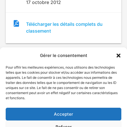
17 octobre 2012
Fichier
Télécharger les détails complets du
de
classement
classement
Gérer le consentement
Pour offrir les meilleures expériences, nous utilisons des technologies
telles que les cookies pour stocker et/ou accéder aux informations des
appareils. Le fait de consentir à ces technologies nous permettra de
traiter des données telles que le comportement de navigation ou les ID
uniques sur ce site. Le fait de ne pas consentir ou de retirer son
© Gouvernement du Québec, 2026
consentement peut avoir un effet négatif sur certaines caractéristiques
et fonctions.
Nous joindre
Plan du site
Accepter
Accessibilité
Accès à l'information
Refuser
Déclaration de services