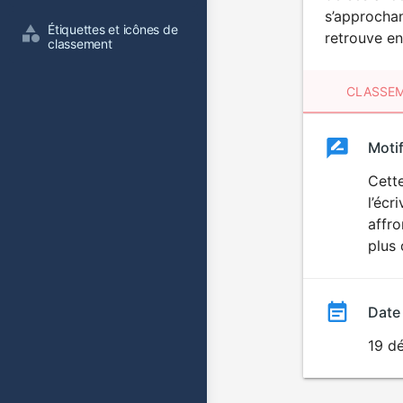
s’approchan
Étiquettes et icônes de 
retrouve en
classement
CLASSEM
Clas
Moti
Classemen
du
Cette
l’écr
film
affro
plus 
Date
19 d