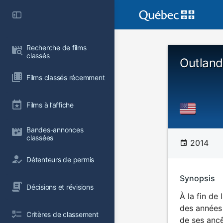
Recherche de films 
classés
Outland
Films classés récemment
Films à l’affiche
Bandes-annonces 
classées
2014
Détenteurs de permis
Synopsis
Décisions et révisions
À la fin de
des années 
Critères de classement
de ses ancê