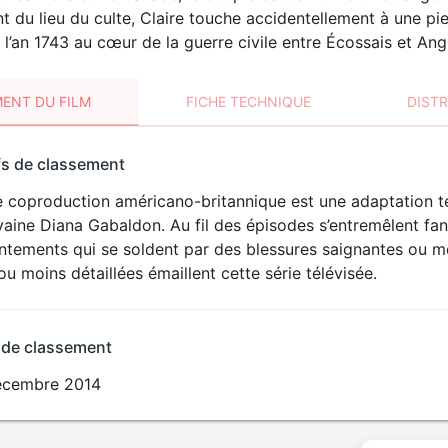
t du lieu du culte, Claire touche accidentellement à une pie
 l’an 1743 au cœur de la guerre civile entre Écossais et Angl
ENT DU FILM
FICHE TECHNIQUE
DIST
sement
fs de classement
t
 coproduction américano-britannique est une adaptation té
ivaine Diana Gabaldon. Au fil des épisodes s’entremêlent fan
ntements qui se soldent par des blessures saignantes ou mo
ou moins détaillées émaillent cette série télévisée.
 de classement
écembre 2014