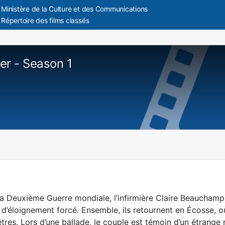
Ministère de la Culture et des Communications
Répertoire des films classés
er - Season 1
 la Deuxième Guerre mondiale, l’infirmière Claire Beauchamp
d’éloignement forcé. Ensemble, ils retournent en Écosse, o
tres. Lors d’une ballade, le couple est témoin d’un étrange r