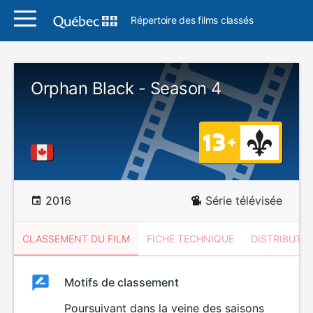
Répertoire des films classés
Orphan Black - Season 4
2016
Série télévisée
CLASSEMENT DU FILM
FICHE TECHNIQUE
DISTRIBUTE
Classement
Motifs de classement
Classement
du
Poursuivant dans la veine des saisons