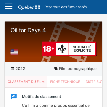
Répertoire des films classés
Oil for Days 4
SEXUALITÉ
EXPLICITE
2022
Film pornographique
CLASSEMENT DU FILM
FICHE TECHNIQUE
DISTRIBUTE
Classement
Motifs de classement
Classement
du
Ce film a comme propos essentiel de