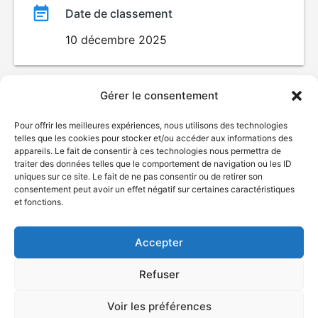
Date de classement
10 décembre 2025
Gérer le consentement
Pour offrir les meilleures expériences, nous utilisons des technologies
telles que les cookies pour stocker et/ou accéder aux informations des
appareils. Le fait de consentir à ces technologies nous permettra de
traiter des données telles que le comportement de navigation ou les ID
uniques sur ce site. Le fait de ne pas consentir ou de retirer son
consentement peut avoir un effet négatif sur certaines caractéristiques
© Gouvernement du Québec, 2026
et fonctions.
Nous joindre
Plan du site
Accepter
Accessibilité
Accès à l'information
Refuser
Déclaration de services
Politique de confidentialité
Voir les préférences