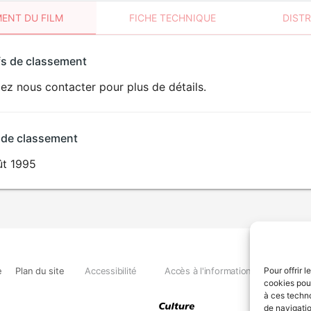
ENT DU FILM
FICHE TECHNIQUE
DIST
sement
fs de classement
t
lez nous contacter pour plus de détails.
 de classement
ût 1995
e
Plan du site
Accessibilité
Accès à l'information
Déclara
Pour offrir 
cookies pour
à ces techn
de navigatio