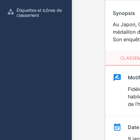
Étiquettes et icônes de 
Synopsis
classement
Au Japon, C
médaillon d
Son enquête
CLASSEM
Clas
Moti
Classemen
du
Fidèl
habil
film
de l’h
Date
9 jan