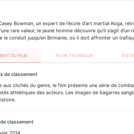
asey Bowman, un expert de l’école d’art martial Koga, ret
’une rare valeur, le jeune homme découvre qu’il s’agit d’un
 le conduit jusqu’en Birmanie, où il doit affronter un trafi
ENT DU FILM
FICHE TECHNIQUE
DIST
sement
fs de classement
t
e aux clichés du genre, le film présente une série de comba
VIOLENCE
etés athlétiques des acteurs. Les images de bagarres sanglan
istoire.
 de classement
vier 2014