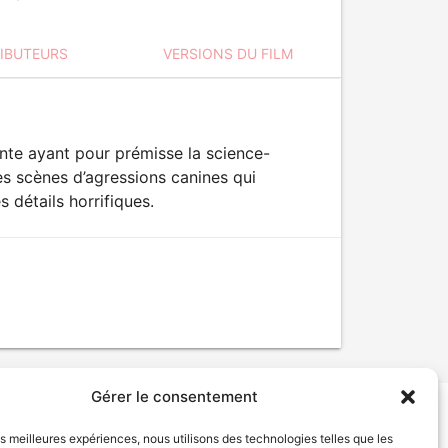
RIBUTEURS
VERSIONS DU FILM
te ayant pour prémisse la science-
es scènes d’agressions canines qui
détails horrifiques.
Gérer le consentement
les meilleures expériences, nous utilisons des technologies telles que les
tion de services
Politique de confidentialité