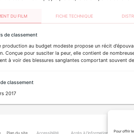
ENT DU FILM
FICHE TECHNIQUE
DIST
sement
fs de classement
t
e production au budget modeste propose un récit d’épouvan
VIOLENCE
on. Conçue pour susciter la peur, elle contient de nombreus
HORREUR
nt à voir des blessures sanglantes comportant souvent des 
 de classement
rs 2017
Pour offrir 
e
Plan du site
Accessibilité
Accès à l'information
Déclara