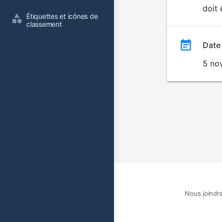
doit 
film
Étiquettes et icônes de 
classement
Date
5 no
Nous joindr