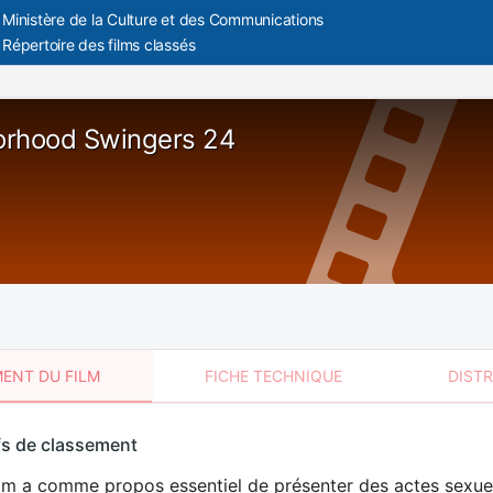
Ministère de la Culture et des Communications
Répertoire des films classés
orhood Swingers 24
ENT DU FILM
FICHE TECHNIQUE
DIST
sement
fs de classement
t
lm a comme propos essentiel de présenter des actes sexuels