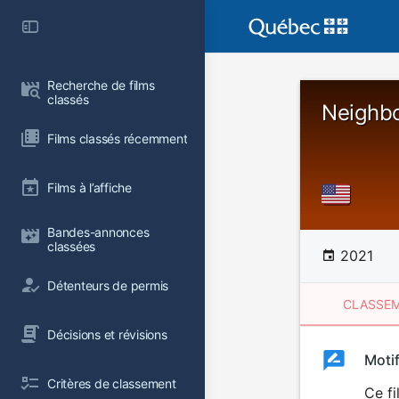
Recherche de films 
classés
Neighb
Films classés récemment
Films à l’affiche
Bandes-annonces 
classées
2021
Détenteurs de permis
CLASSEM
Décisions et révisions
Clas
Moti
Classemen
Critères de classement
du
Ce fi