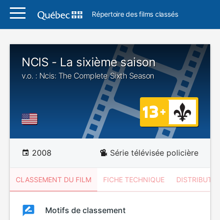
Répertoire des films classés
NCIS - La sixième saison
v.o. : Ncis: The Complete Sixth Season
2008
Série télévisée policière
CLASSEMENT DU FILM
FICHE TECHNIQUE
DISTRIBUTE
Classement
Motifs de classement
Classement