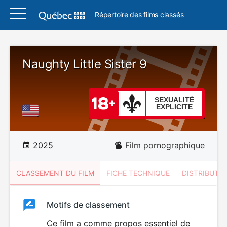
Répertoire des films classés
Naughty Little Sister 9
SEXUALITÉ
EXPLICITE
2025
Film pornographique
CLASSEMENT DU FILM
FICHE TECHNIQUE
DISTRIBUTE
Classement
Motifs de classement
Classement
du
Ce film a comme propos essentiel de