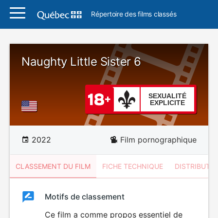
Répertoire des films classés
Naughty Little Sister 6
SEXUALITÉ
EXPLICITE
2022
Film pornographique
CLASSEMENT DU FILM
FICHE TECHNIQUE
DISTRIBUTE
Classement
Motifs de classement
Classement
du
Ce film a comme propos essentiel de