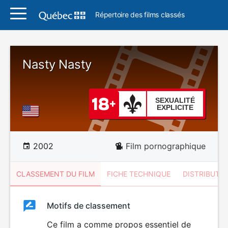
Répertoire des films classés
Nasty Nasty
SEXUALITÉ
EXPLICITE
2002
Film pornographique
CLASSEMENT DU FILM
FICHE TECHNIQUE
DISTRIBUTE
Classement
Motifs de classement
Classement
du
Ce film a comme propos essentiel de